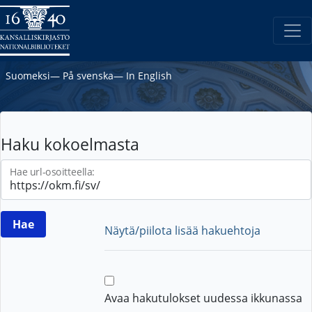
Suomeksi
―
På svenska
―
In English
Haku kokoelmasta
Hae url-osoitteella:
Näytä/piilota lisää hakuehtoja
Avaa hakutulokset uudessa ikkunassa