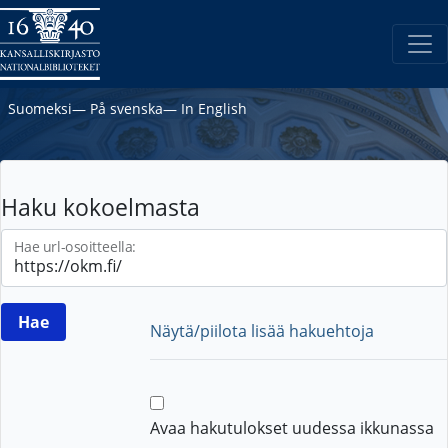
Suomeksi
―
På svenska
―
In English
Haku kokoelmasta
Hae url-osoitteella:
Näytä/piilota lisää hakuehtoja
Avaa hakutulokset uudessa ikkunassa