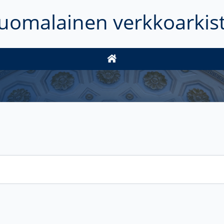
uomalainen verkkoarkis