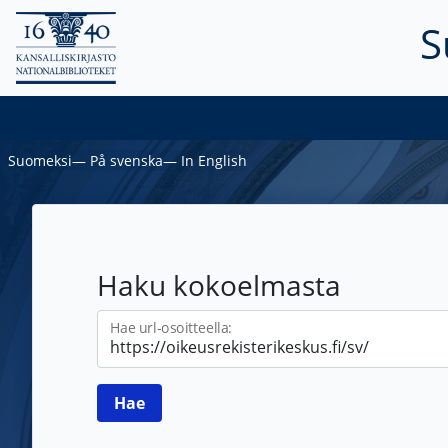
S
Suomeksi
―
På svenska
―
In English
Haku kokoelmasta
Hae url-osoitteella: