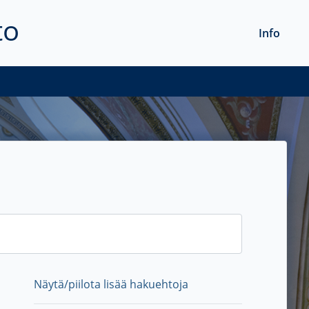
to
Info
Näytä/piilota lisää hakuehtoja