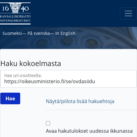
Suomeksi
―
På svenska
―
In English
Haku kokoelmasta
Hae url-osoitteella:
Näytä/piilota lisää hakuehtoja
Avaa hakutulokset uudessa ikkunassa