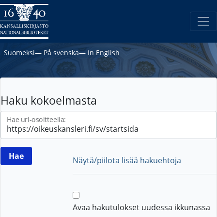
Suomeksi
―
På svenska
―
In English
Haku kokoelmasta
Hae url-osoitteella:
Näytä/piilota lisää hakuehtoja
Avaa hakutulokset uudessa ikkunassa