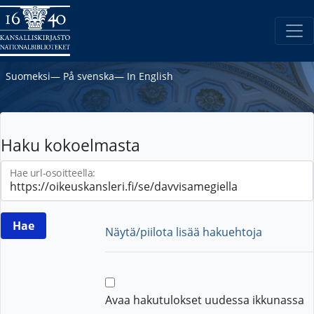
Suomeksi
―
På svenska
―
In English
Haku kokoelmasta
Hae url-osoitteella:
Näytä/piilota lisää hakuehtoja
Avaa hakutulokset uudessa ikkunassa