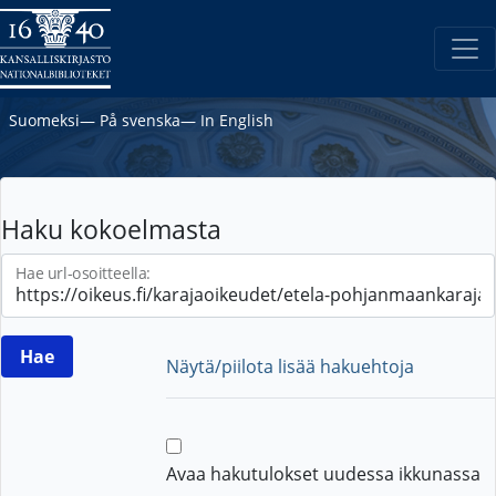
Suomeksi
―
På svenska
―
In English
Haku kokoelmasta
Hae url-osoitteella:
Näytä/piilota lisää hakuehtoja
Avaa hakutulokset uudessa ikkunassa