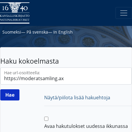
Suomeksi
―
På svenska
―
In English
Haku kokoelmasta
Hae url-osoitteella:
Näytä/piilota lisää hakuehtoja
Avaa hakutulokset uudessa ikkunassa