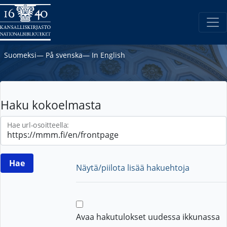
Suomeksi
―
På svenska
―
In English
Haku kokoelmasta
Hae url-osoitteella:
Näytä/piilota lisää hakuehtoja
Avaa hakutulokset uudessa ikkunassa