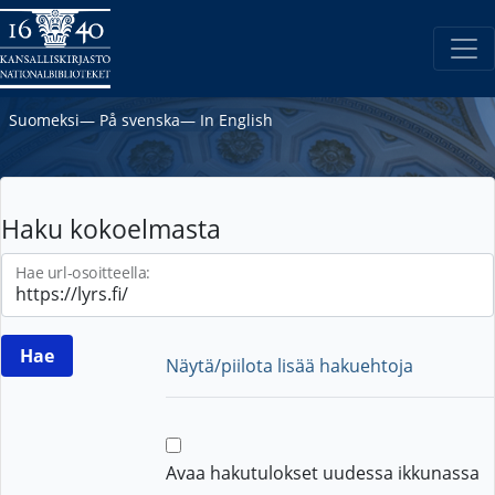
Suomeksi
―
På svenska
―
In English
Haku kokoelmasta
Hae url-osoitteella:
Näytä/piilota lisää hakuehtoja
Avaa hakutulokset uudessa ikkunassa