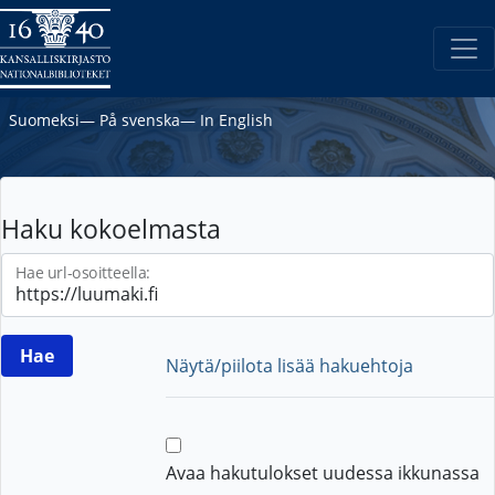
Suomeksi
―
På svenska
―
In English
Haku kokoelmasta
Hae url-osoitteella:
Näytä/piilota lisää hakuehtoja
Avaa hakutulokset uudessa ikkunassa