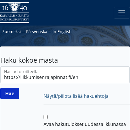
Suomeksi
―
På svenska
―
In English
Haku kokoelmasta
Hae url-osoitteella:
Näytä/piilota lisää hakuehtoja
Avaa hakutulokset uudessa ikkunassa