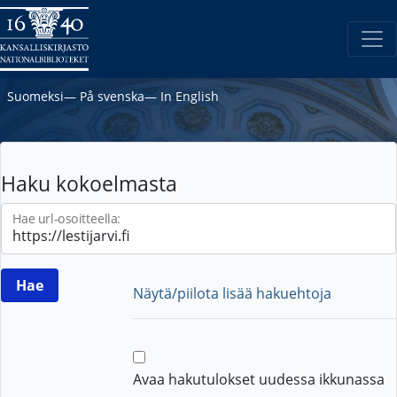
Suomeksi
―
På svenska
―
In English
Haku kokoelmasta
Hae url-osoitteella:
Näytä/piilota lisää hakuehtoja
Avaa hakutulokset uudessa ikkunassa