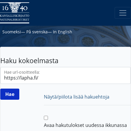
Suomeksi
―
På svenska
―
In English
Haku kokoelmasta
Hae url-osoitteella:
Näytä/piilota lisää hakuehtoja
Avaa hakutulokset uudessa ikkunassa