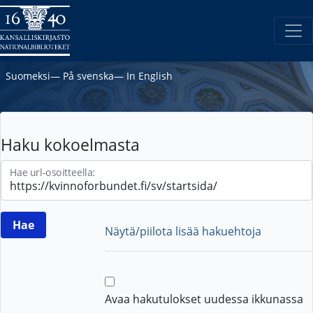
Suomeksi
―
På svenska
―
In English
Haku kokoelmasta
Hae url-osoitteella:
Näytä/piilota lisää hakuehtoja
Avaa hakutulokset uudessa ikkunassa