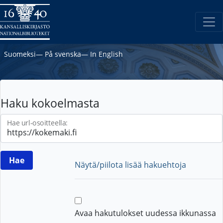
Suomeksi
―
På svenska
―
In English
Haku kokoelmasta
Hae url-osoitteella:
Näytä/piilota lisää hakuehtoja
Avaa hakutulokset uudessa ikkunassa