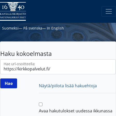
Suomeksi
―
På svenska
―
In English
Haku kokoelmasta
Hae url-osoitteella:
Näytä/piilota lisää hakuehtoja
Avaa hakutulokset uudessa ikkunassa