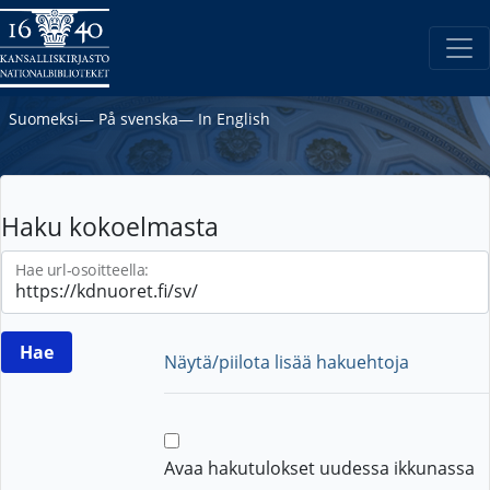
Suomeksi
―
På svenska
―
In English
Haku kokoelmasta
Hae url-osoitteella:
Näytä/piilota lisää hakuehtoja
Avaa hakutulokset uudessa ikkunassa