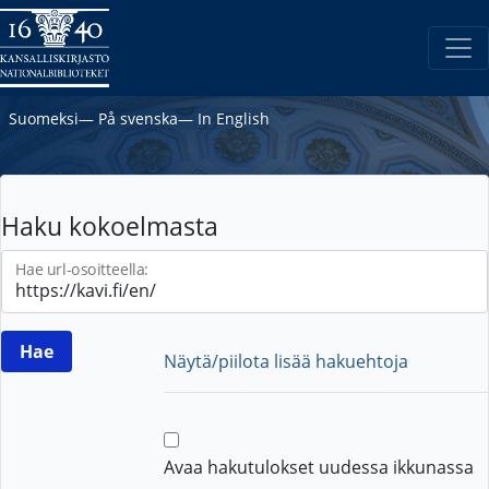
Suomeksi
―
På svenska
―
In English
Haku kokoelmasta
Hae url-osoitteella:
Näytä/piilota lisää hakuehtoja
Avaa hakutulokset uudessa ikkunassa