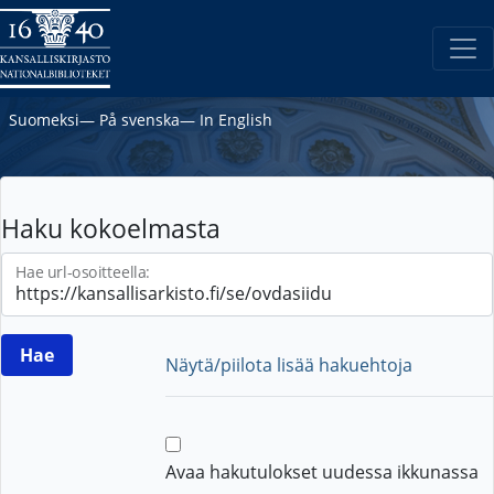
Suomeksi
―
På svenska
―
In English
Haku kokoelmasta
Hae url-osoitteella:
Näytä/piilota lisää hakuehtoja
Avaa hakutulokset uudessa ikkunassa