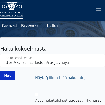
Suomeksi
―
På svenska
―
In English
Haku kokoelmasta
Hae url-osoitteella:
Näytä/piilota lisää hakuehtoja
Avaa hakutulokset uudessa ikkunassa