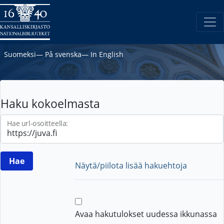
Suomeksi
―
På svenska
―
In English
Haku kokoelmasta
Hae url-osoitteella:
Näytä/piilota lisää hakuehtoja
Avaa hakutulokset uudessa ikkunassa