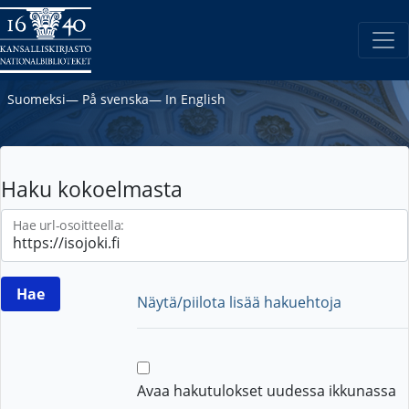
Suomeksi
―
På svenska
―
In English
Haku kokoelmasta
Hae url-osoitteella:
Näytä/piilota lisää hakuehtoja
Avaa hakutulokset uudessa ikkunassa