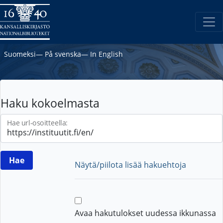
Suomeksi
―
På svenska
―
In English
Haku kokoelmasta
Hae url-osoitteella:
Näytä/piilota lisää hakuehtoja
Avaa hakutulokset uudessa ikkunassa