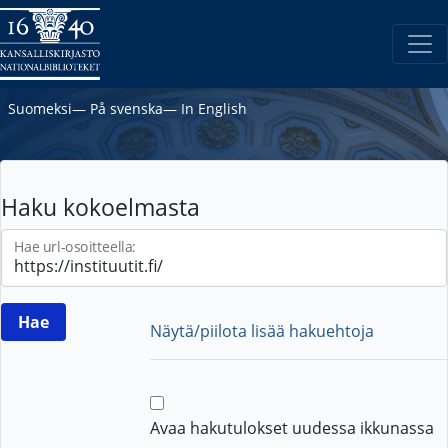
Suomeksi
―
På svenska
―
In English
Haku kokoelmasta
Hae url-osoitteella:
Näytä/piilota lisää hakuehtoja
Avaa hakutulokset uudessa ikkunassa