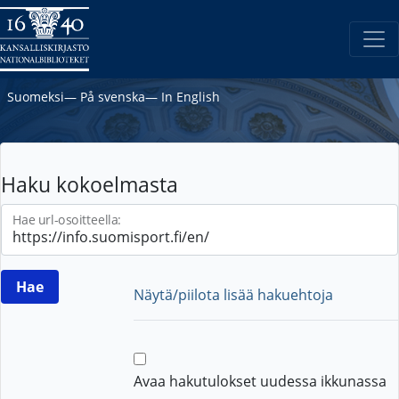
Suomeksi
―
På svenska
―
In English
Haku kokoelmasta
Hae url-osoitteella:
Näytä/piilota lisää hakuehtoja
Avaa hakutulokset uudessa ikkunassa