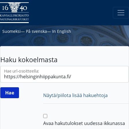
Suomeksi
―
På svenska
―
In English
Haku kokoelmasta
Hae url-osoitteella:
Näytä/piilota lisää hakuehtoja
Avaa hakutulokset uudessa ikkunassa