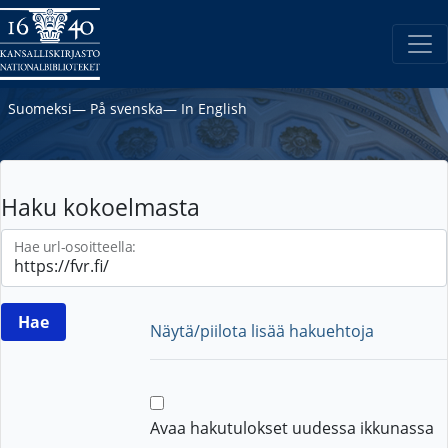
Suomeksi
―
På svenska
―
In English
Haku kokoelmasta
Hae url-osoitteella:
Näytä/piilota lisää hakuehtoja
Avaa hakutulokset uudessa ikkunassa