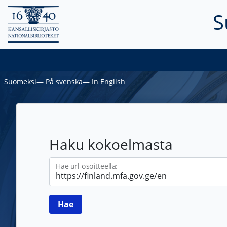
S
Suomeksi
―
På svenska
―
In English
Haku kokoelmasta
Hae url-osoitteella: