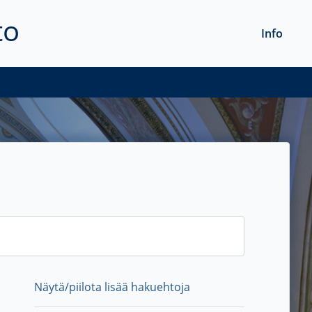
to
Info
Näytä/piilota lisää hakuehtoja