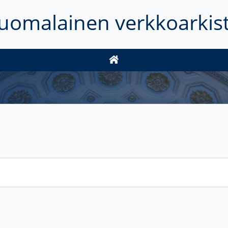
uomalainen verkkoarkis