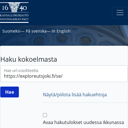
Suomeksi
―
På svenska
―
In English
Haku kokoelmasta
Hae url-osoitteella:
Näytä/piilota lisää hakuehtoja
Avaa hakutulokset uudessa ikkunassa