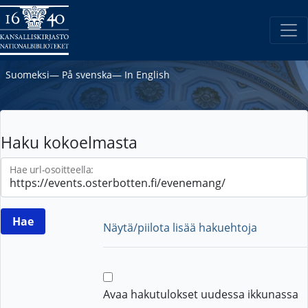
Suomeksi
―
På svenska
―
In English
Haku kokoelmasta
Hae url-osoitteella:
Näytä/piilota lisää hakuehtoja
Avaa hakutulokset uudessa ikkunassa