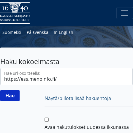
Suomeksi
―
På svenska
―
In English
Haku kokoelmasta
Hae url-osoitteella:
Näytä/piilota lisää hakuehtoja
Avaa hakutulokset uudessa ikkunassa