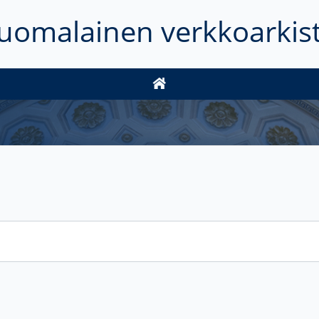
uomalainen verkkoarkis