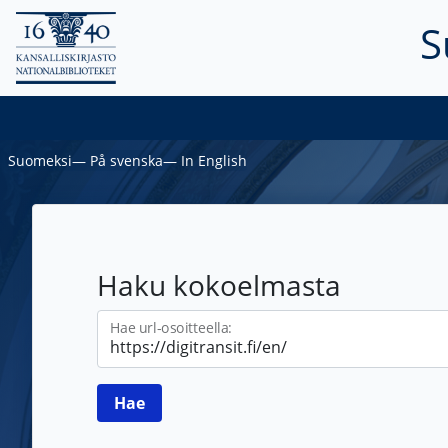
S
Suomeksi
―
På svenska
―
In English
Haku kokoelmasta
Hae url-osoitteella: