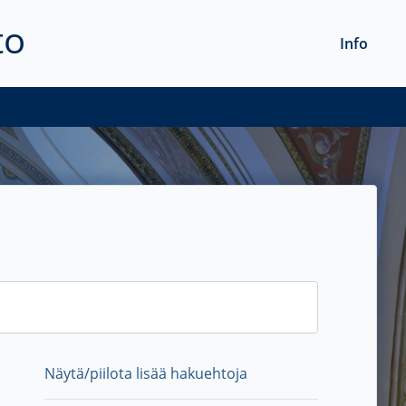
to
Info
Näytä/piilota lisää hakuehtoja