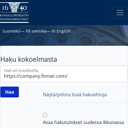
Suomeksi
―
På svenska
―
In English
Haku kokoelmasta
Hae url-osoitteella:
Näytä/piilota lisää hakuehtoja
Avaa hakutulokset uudessa ikkunassa