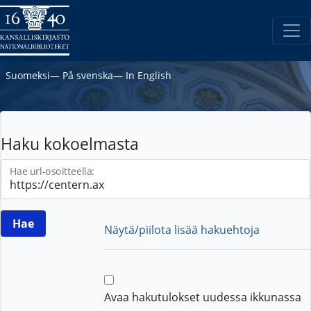
Suomeksi
―
På svenska
―
In English
Haku kokoelmasta
Hae url-osoitteella:
Näytä/piilota lisää hakuehtoja
Avaa hakutulokset uudessa ikkunassa