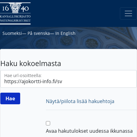
Suomeksi
―
På svenska
―
In English
Haku kokoelmasta
Hae url-osoitteella:
Näytä/piilota lisää hakuehtoja
Avaa hakutulokset uudessa ikkunassa