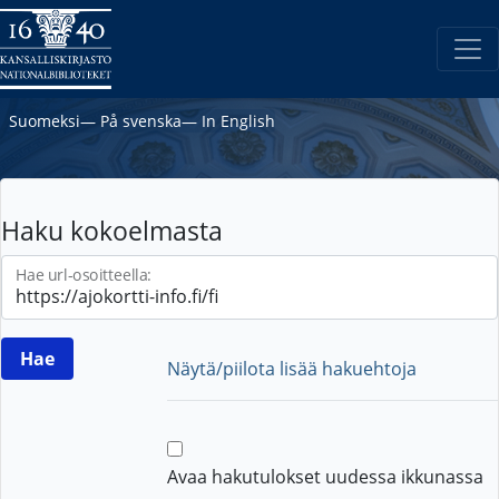
Suomeksi
―
På svenska
―
In English
Haku kokoelmasta
Hae url-osoitteella:
Näytä/piilota lisää hakuehtoja
Avaa hakutulokset uudessa ikkunassa