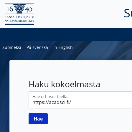
S
Suomeksi
―
På svenska
―
In English
Haku kokoelmasta
Hae url-osoitteella: