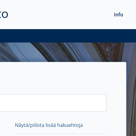
to
Info
Näytä/piilota lisää hakuehtoja