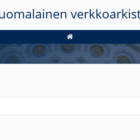
uomalainen verkkoarkis