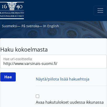
Suomeksi
―
På svenska
―
In English
Haku kokoelmasta
Hae url-osoitteella:
Näytä/piilota lisää hakuehtoja
Avaa hakutulokset uudessa ikkunassa