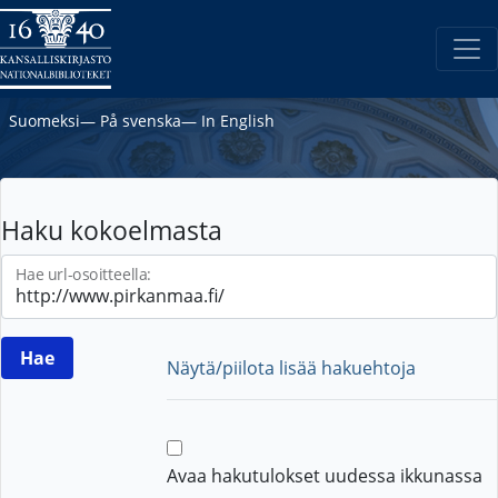
Suomeksi
―
På svenska
―
In English
Haku kokoelmasta
Hae url-osoitteella:
Näytä/piilota lisää hakuehtoja
Avaa hakutulokset uudessa ikkunassa