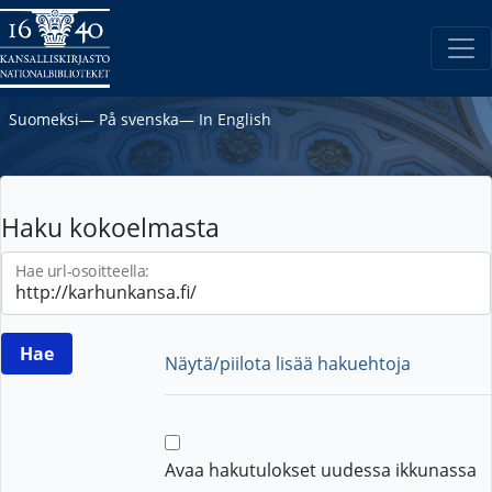
Suomeksi
―
På svenska
―
In English
Haku kokoelmasta
Hae url-osoitteella:
Näytä/piilota lisää hakuehtoja
Avaa hakutulokset uudessa ikkunassa