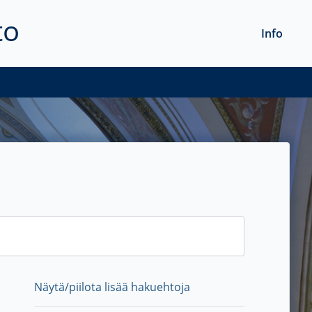
to
Info
Näytä/piilota lisää hakuehtoja