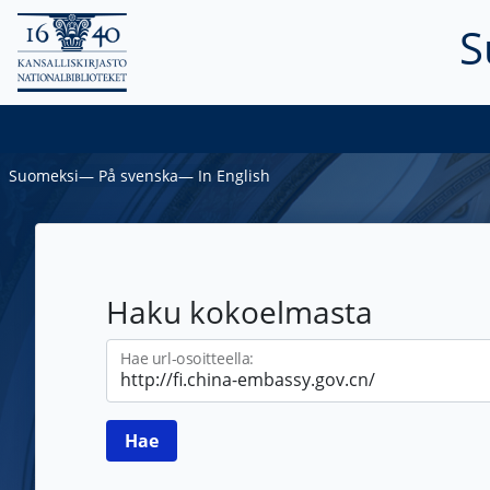
S
Suomeksi
―
På svenska
―
In English
Haku kokoelmasta
Hae url-osoitteella: