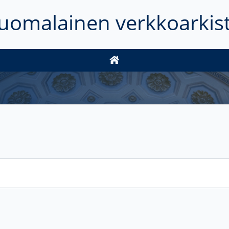
uomalainen verkkoarkis