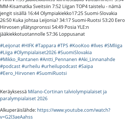
MM-Kisamatka Sveitsiin 7:52 Liigan TOP4 taistelu - nämä
jengit sisällä 16:44 Olympiakiekko17:25 Suomi-Slovakia
26:50 Kuka johtaa Leijonia? 34:17 Suomi-Ruotsi 53:20 Eero
Hirvosen yllätyspronssi 54:49 Posia YLE:n
jääkiekkotuotannolle 57:36 Loppusanat
#Leijonat
#HIFK
#Tappara
#TPS
#KooKoo
#Ilves
#SMliiga
#Liiga
#Olympialaiset2026
#SuomiSlovakia
#Mikko_Rantanen
#Antti_Pennanen
#Aki_Linnanahde
#podcast
#urheilu
#urheilupodcast
#Saipa
#Eero_Hirvonen
#SuomiRuotsi
Keräyksessä
Milano-Cortinan talviolympialaiset ja
paralympialaiset 2026
Alkuperäislähde:
https://www.youtube.com/watch?
v=G2l3aeAahss