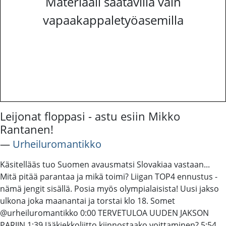
Materiaali saatavilla vain
vapaakappaletyöasemilla
Leijonat floppasi - astu esiin Mikko
Rantanen!
―
Urheiluromantikko
Käsitellääs tuo Suomen avausmatsi Slovakiaa vastaan...
Mitä pitää parantaa ja mikä toimi? Liigan TOP4 ennustus -
nämä jengit sisällä. Posia myös olympialaisista! Uusi jakso
ulkona joka maanantai ja torstai klo 18. Somet
@urheiluromantikko 0:00 TERVETULOA UUDEN JAKSON
PARIIN 1:39 Jääkiekkoliitto kiinnostaako voittaminen? 5:54