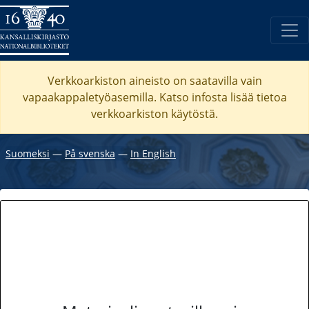
Verkkoarkiston aineisto on saatavilla vain
vapaakappaletyöasemilla. Katso
infosta
lisää tietoa
verkkoarkiston käytöstä.
Suomeksi
―
På svenska
―
In English