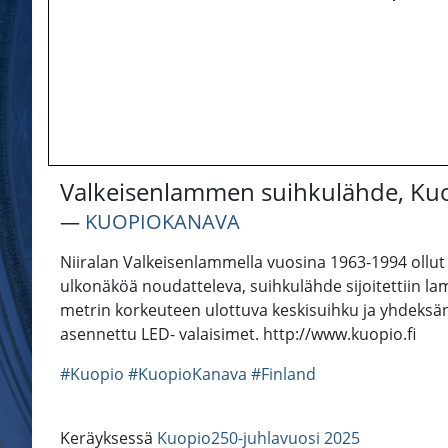
Valkeisenlammen suihkulähde, Kuo
―
KUOPIOKANAVA
Niiralan Valkeisenlammella vuosina 1963-1994 ollut
ulkonäköä noudatteleva, suihkulähde sijoitettiin la
metrin korkeuteen ulottuva keskisuihku ja yhdeksän
asennettu LED- valaisimet. http://www.kuopio.fi
#Kuopio
#KuopioKanava
#Finland
Keräyksessä
Kuopio250-juhlavuosi 2025