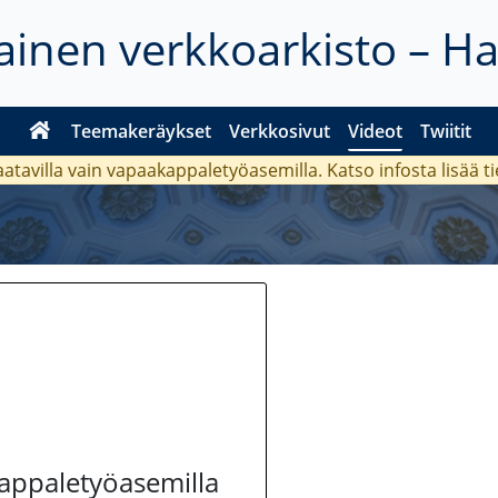
inen verkkoarkisto – H
Teemakeräykset
Verkkosivut
Videot
Twiitit
aatavilla vain vapaakappaletyöasemilla. Katso
infosta
lisää t
kappaletyöasemilla