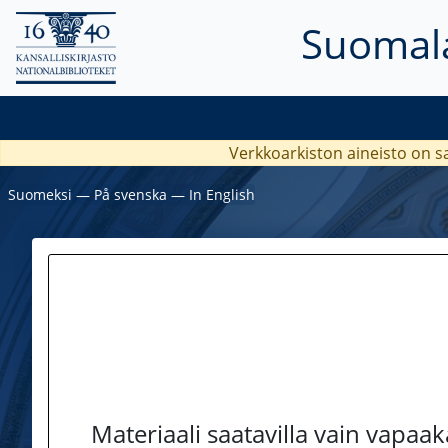
Suomala
Verkkoarkiston aineisto on s
Suomeksi
―
På svenska
―
In English
Materiaali saatavilla vain vapaa