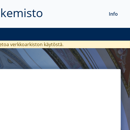
akemisto
Info
ietoa verkkoarkiston käytöstä.