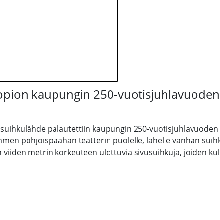
pion kaupungin 250-vuotisjuhlavuoden 
 suihkulähde palautettiin kaupungin 250-vuotisjuhlavuoden 
mmen pohjoispäähän teatterin puolelle, lähelle vanhan suihk
 viiden metrin korkeuteen ulottuvia sivusuihkuja, joiden k