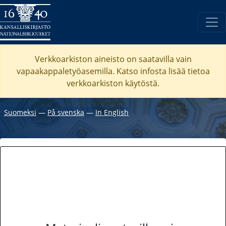
Verkkoarkiston aineisto on saatavilla vain
vapaakappaletyöasemilla. Katso
infosta
lisää tietoa
verkkoarkiston käytöstä.
Suomeksi
―
På svenska
―
In English