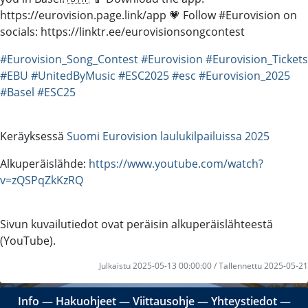
https://eurovision.page.link/app 💗 Follow #Eurovision on
socials: https://linktr.ee/eurovisionsongcontest
#Eurovision_Song_Contest
#Eurovision
#Eurovision_Tickets
#EBU
#UnitedByMusic
#ESC2025
#esc
#Eurovision_2025
#Basel
#ESC25
Keräyksessä
Suomi Eurovision laulukilpailuissa 2025
Alkuperäislähde:
https://www.youtube.com/watch?
v=zQSPqZkKzRQ
Sivun kuvailutiedot ovat peräisin alkuperäislähteestä
(YouTube).
Julkaistu 2025-05-13 00:00:00 / Tallennettu 2025-05-21
Info
―
Hakuohjeet
―
Viittausohje
―
Yhteystiedot
―