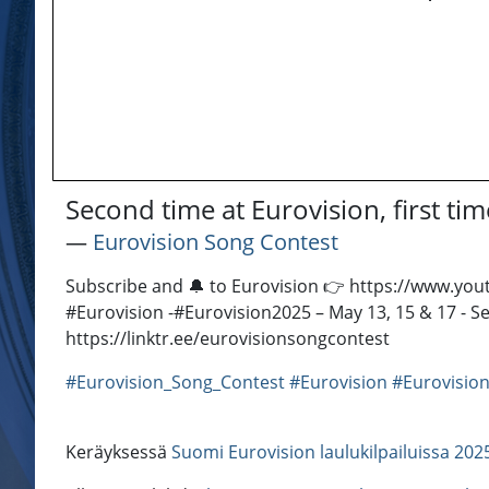
Second time at Eurovision, first ti
―
Eurovision Song Contest
Subscribe and 🔔 to Eurovision 👉 https://www.you
#Eurovision -​ #Eurovision2025 – May 13, 15 & 17 - S
https://linktr.ee/eurovisionsongcontest
#Eurovision_Song_Contest
#Eurovision
#Eurovision
Keräyksessä
Suomi Eurovision laulukilpailuissa 202