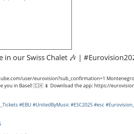
me in our Swiss Chalet 🎶 | #Eurovision20
tube.com/user/eurovision?sub_confirmation=1 ​ Montenegro 
ee you in Basel! 🇨🇭 📱 Download the app: https://eurovisio
_Tickets
#EBU
#UnitedByMusic
#ESC2025
#esc
#Eurovision
5