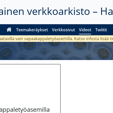
inen verkkoarkisto – H
Teemakeräykset
Verkkosivut
Videot
Twiitit
aatavilla vain vapaakappaletyöasemilla. Katso
infosta
lisää t
kappaletyöasemilla