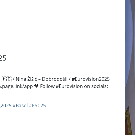
25
🇪 / Nina Žižić – Dobrodošli / #Eurovision2025
n.page.link/app 💗 Follow #Eurovision on socials:
_2025
#Basel
#ESC25