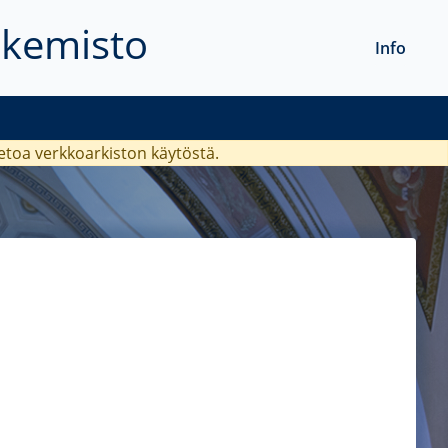
akemisto
Info
ietoa verkkoarkiston käytöstä.