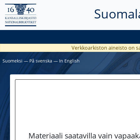
Suomala
Verkkoarkiston aineisto on s
Suomeksi
―
På svenska
―
In English
Materiaali saatavilla vain vapaa