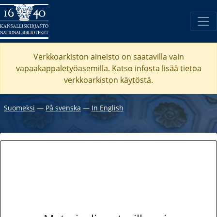
Verkkoarkiston aineisto on saatavilla vain
vapaakappaletyöasemilla. Katso
infosta
lisää tietoa
verkkoarkiston käytöstä.
Suomeksi
―
På svenska
―
In English