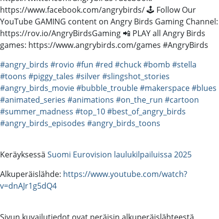
https://www.facebook.com/angrybirds/ 🕹️ Follow Our
YouTube GAMING content on Angry Birds Gaming Channel:
https://rov.io/AngryBirdsGaming 📲 PLAY all Angry Birds
games: https://www.angrybirds.com/games #AngryBirds
#angry_birds
#rovio
#fun
#red
#chuck
#bomb
#stella
#toons
#piggy_tales
#silver
#slingshot_stories
#angry_birds_movie
#bubble_trouble
#makerspace
#blues
#animated_series
#animations
#on_the_run
#cartoon
#summer_madness
#top_10
#best_of_angry_birds
#angry_birds_episodes
#angry_birds_toons
Keräyksessä
Suomi Eurovision laulukilpailuissa 2025
Alkuperäislähde:
https://www.youtube.com/watch?
v=dnAJr1g5dQ4
Sivun kuvailutiedot ovat peräisin alkuperäislähteestä