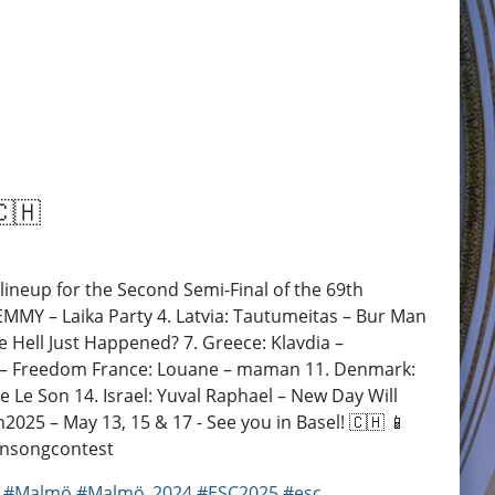
🇨🇭
ineup for the Second Semi-Final of the 69th
 EMMY – Laika Party 4. Latvia: Tautumeitas – Bur Man
Hell Just Happened? 7. Greece: Klavdia –
lia – Freedom France: Louane – maman 11. Denmark:
Le Son 14. Israel: Yuval Raphael – New Day Will
2025 – May 13, 15 & 17 - See you in Basel! 🇨🇭 📱
ionsongcontest
#Malmö
#Malmö_2024
#ESC2025
#esc