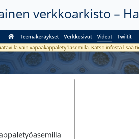
inen verkkoarkisto – H
Teemakeräykset
Verkkosivut
Videot
Twiitit
aatavilla vain vapaakappaletyöasemilla. Katso
infosta
lisää t
kappaletyöasemilla