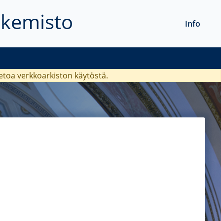
akemisto
Info
ietoa verkkoarkiston käytöstä.