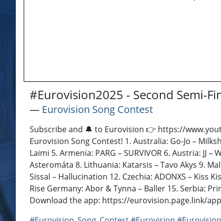
#Eurovision2025 - Second Semi-Fi
―
Eurovision Song Contest
Subscribe and 🔔 to Eurovision 👉 https://www.yout
Eurovision Song Contest! 1. Australia: Go-Jo – Milk
Laimi 5. Armenia: PARG – SURVIVOR 6. Austria: JJ 
Asteromáta 8. Lithuania: Katarsis – Tavo Akys 9. 
Sissal – Hallucination 12. Czechia: ADONXS – Kiss 
Rise Germany: Abor & Tynna – Baller 15. Serbia: Prin
Download the app: https://eurovision.page.link/app 
#Eurovision_Song_Contest
#Eurovision
#Eurovision