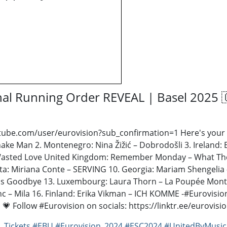
nal Running Order REVEAL | Basel 2025 
ube.com/user/eurovision?sub_confirmation=1 ​ Here's your l
shake Man 2. Montenegro: Nina Žižić – Dobrodošli 3. Ireland:
– Wasted Love United Kingdom: Remember Monday – What The 
Malta: Miriana Conte – SERVING 10. Georgia: Mariam Shenge
Kiss Goodbye 13. Luxembourg: Laura Thorn – La Poupée Monte 
c – Mila 16. Finland: Erika Vikman – ICH KOMME -​ #Eurovision
💗 Follow #Eurovision on socials: https://linktr.ee/eurovis
_Tickets
#EBU
#Eurovision_2024
#ESC2024
#UnitedByMusic