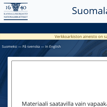
Suomala
Verkkoarkiston aineisto on s
Suomeksi
―
På svenska
―
In English
Materiaali saatavilla vain vapaa