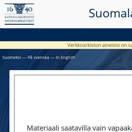
Suomala
Verkkoarkiston aineisto on s
Suomeksi
―
På svenska
―
In English
Materiaali saatavilla vain vapaa