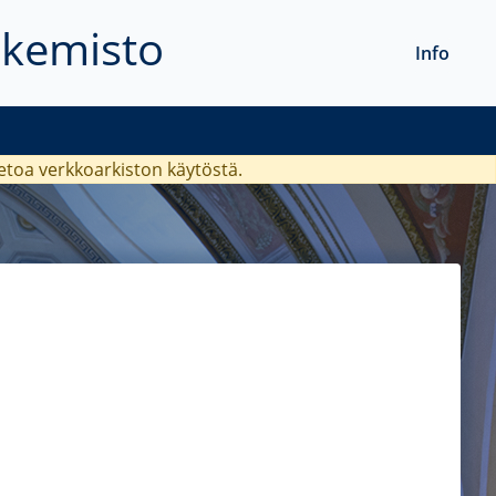
akemisto
Info
ietoa verkkoarkiston käytöstä.