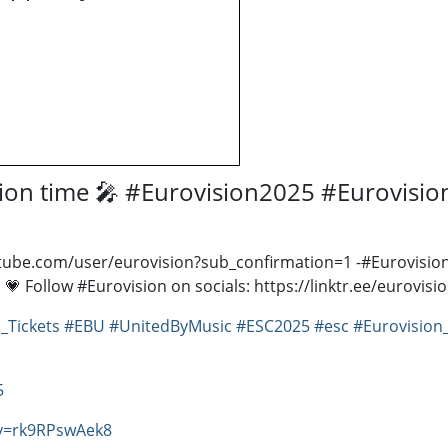
ision time 🎤 #Eurovision2025 #Eurovisio
be.com/user/eurovision?sub_confirmation=1 ​ -​ #Eurovision2
💗 Follow #Eurovision on socials: https://linktr.ee/eurovis
_Tickets
#EBU
#UnitedByMusic
#ESC2025
#esc
#Eurovision
5
v=rk9RPswAek8