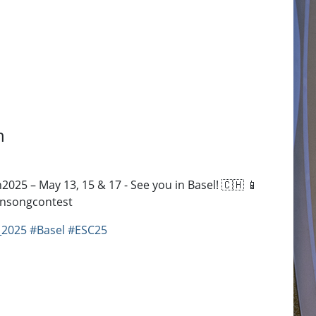
n
025 – May 13, 15 & 17 - See you in Basel! 🇨🇭 📱
ionsongcontest
_2025
#Basel
#ESC25