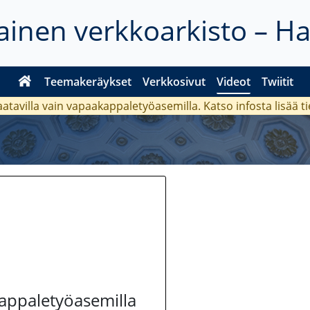
inen verkkoarkisto – H
Teemakeräykset
Verkkosivut
Videot
Twiitit
aatavilla vain vapaakappaletyöasemilla. Katso
infosta
lisää t
kappaletyöasemilla