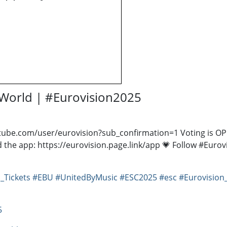
e World | #Eurovision2025
ube.com/user/eurovision?sub_confirmation=1 ​ Voting is OPE
 the app: https://eurovision.page.link/app 💗 Follow #Eurovi
_Tickets
#EBU
#UnitedByMusic
#ESC2025
#esc
#Eurovision
5