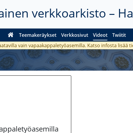
inen verkkoarkisto – H
Teemakeräykset
Verkkosivut
Videot
Twiitit
aatavilla vain vapaakappaletyöasemilla. Katso
infosta
lisää t
kappaletyöasemilla