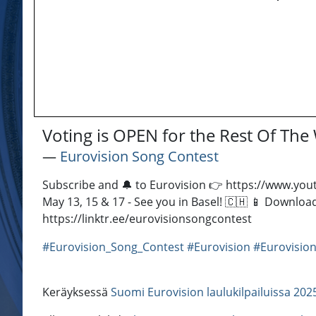
Voting is OPEN for the Rest Of Th
―
Eurovision Song Contest
Subscribe and 🔔 to Eurovision 👉 https://www.yout
May 13, 15 & 17 - See you in Basel! 🇨🇭 📱 Download
https://linktr.ee/eurovisionsongcontest
#Eurovision_Song_Contest
#Eurovision
#Eurovision
Keräyksessä
Suomi Eurovision laulukilpailuissa 202