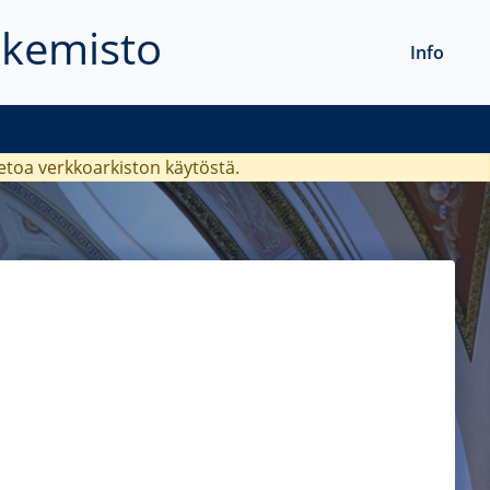
akemisto
Info
ietoa verkkoarkiston käytöstä.