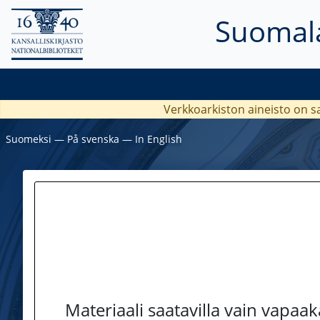
Suomala
Verkkoarkiston aineisto on s
Suomeksi
―
På svenska
―
In English
Materiaali saatavilla vain vapaa